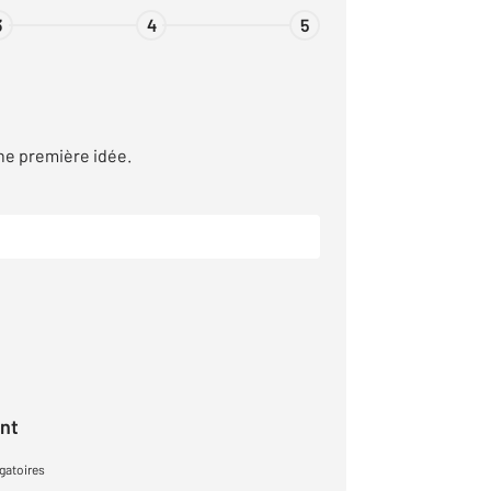
3
4
5
ne première idée.
ant
gatoires