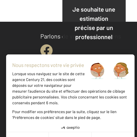
Je souhaite une
estimation
précise par un
Parlons de vous, parlons biens
professionnel
Je demande
une
estimation
Votre agence est notée
Achat
Location
Vente
Gestion
9,7
/
10
9,7/10