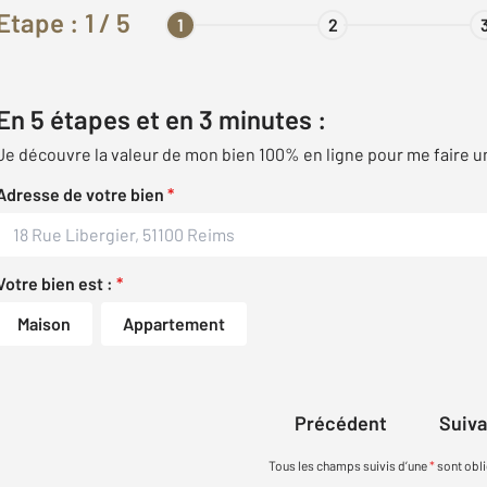
Etape :
1
/ 5
1
2
En 5 étapes et en 3 minutes :
Je découvre la valeur de mon bien 100% en ligne pour me faire u
Adresse de votre bien
*
Votre bien est :
*
Maison
Appartement
Précédent
Suiv
Tous les champs suivis d’une
*
sont obli