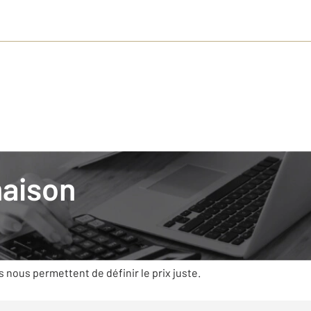
ilier
maison
mobilier avec CENTURY 21, c’est s’appuyer
t des compétences qui prennent en compte la règlementation, la 
es caractéristiques (état, superficie, exposition…) et la deman
s nous permettent de définir le prix juste.