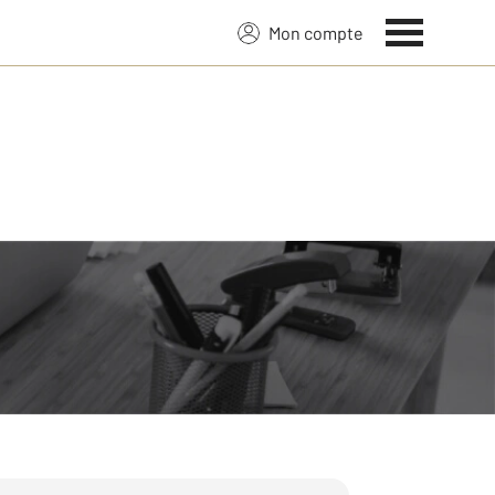
Mon compte
 sur 39 ans de savoir-faire :
fiscalité, l’emplacement, sa localisation,
de.