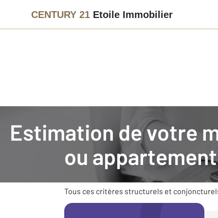
CENTURY 21
Etoile Immobilier
Agence immobilière
Vendre avec CENTURY 21 Etoile Immob
Estimation de votre 
Faire estimer son bien im
ou appartement
Vendre un bien nécessite des connaissances e
son environnement (commerces, transports), s
Tous ces critères structurels et conjoncturel