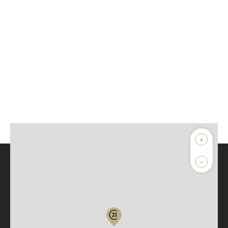
+
-
Parlons de vous, parlons biens
Votre compte :