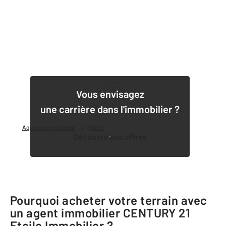
1
Vous envisagez
une carrière dans l'immobilier ?
Agence immobilière
Vente
Découvrir nos offres
Pourquoi acheter votre terrain avec
un agent immobilier
CENTURY 21
Etoile Immobilier
?