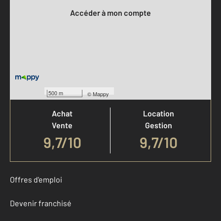
Accéder à mon compte
Votre agence est notée
500 m
©
Mappy
Achat
Location
Vente
Gestion
9,7
/
10
9,7/10
Offres d'emploi
Devenir franchisé