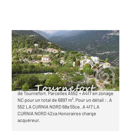
TOURNEFORT 06
2
6897 m
Ref : 1036
Terrain à vendre
59 900 €
Terrains non constructibles sur la commune
de Tournefort. Parcelles A552 + A417 en zonage
NC pour un total de 6897 m². Pour un détail : . A
552 LA CURNIA NORD 68a 55ca . A 417 LA
CURNIA NORD 42ca Honoraires charge
acquéreur.