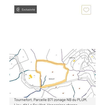
Exclusivité
TOURNEFORT 06
2
12580 m
Ref : 1039
Terrain à vendre
63 000 €
Terrain non constructible sur la commune de
Tournefort. Parcelle B71 zonage NB du PLUM.
Lieu-dit Le Seuillet. Honoraires charge