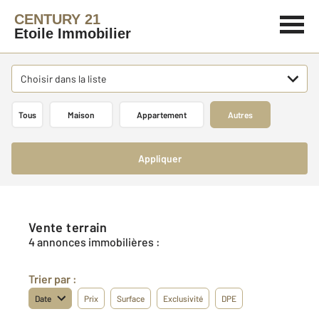
CENTURY 21
Etoile Immobilier
Choisir dans la liste
Tous
Maison
Appartement
Autres
Appliquer
Vente terrain
4 annonces immobilières :
Trier par :
Date
Prix
Surface
Exclusivité
DPE